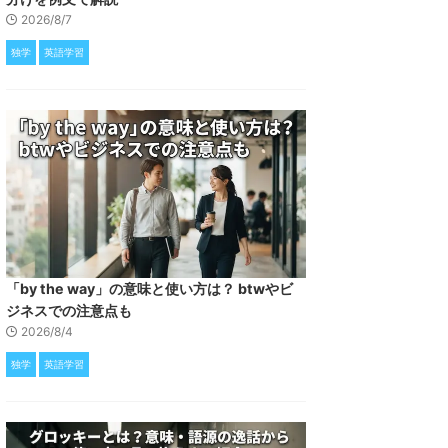
2026/8/7
独学
英語学習
「by the way」の意味と使い方は？ btwやビ
ジネスでの注意点も
2026/8/4
独学
英語学習