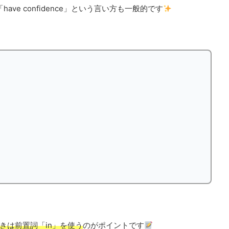
have confidence」という言い方も一般的です
」
」
きは前置詞「in」を使う
のがポイントです