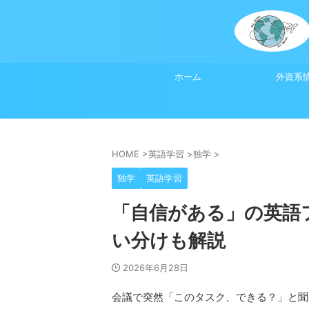
ホーム
外資系
HOME
>
英語学習
>
独学
>
独学
英語学習
「自信がある」の英語フレ
い分けも解説
2026年6月28日
会議で突然「このタスク、できる？」と聞