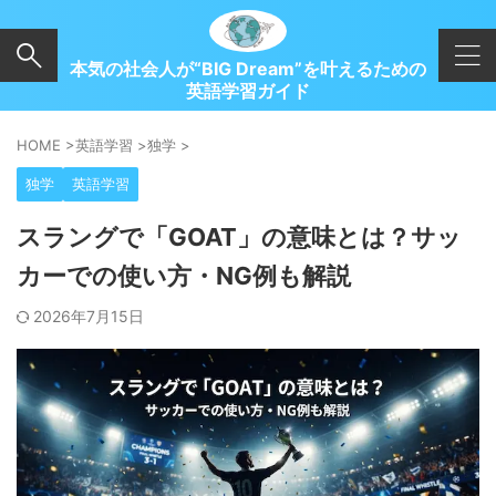
本気の社会人が“BIG Dream”を叶えるための
英語学習ガイド
HOME
>
英語学習
>
独学
>
独学
英語学習
スラングで「GOAT」の意味とは？サッ
カーでの使い方・NG例も解説
2026年7月15日