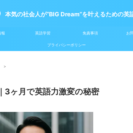
本気の社会人が“BIG Dream”を叶えるための
情報
英語学習
免責事項
お
プライバシーポリシー
）
>
｜3ヶ月で英語力激変の秘密