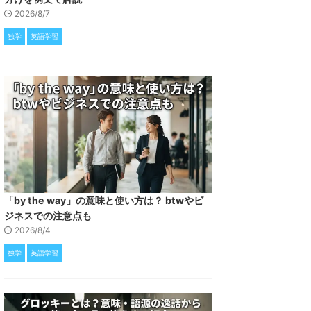
2026/8/7
独学
英語学習
「by the way」の意味と使い方は？ btwやビ
ジネスでの注意点も
2026/8/4
独学
英語学習