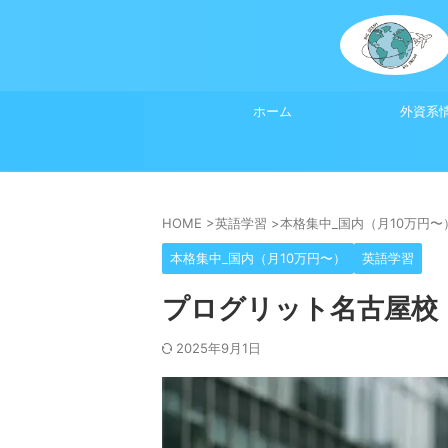
ホーム
外資系
HOME
>
英語学習
>
本格集中_国内（月10万円〜
本格集中_国内（月10万円〜）
英語学習
プログリット名古屋校
2025年9月1日