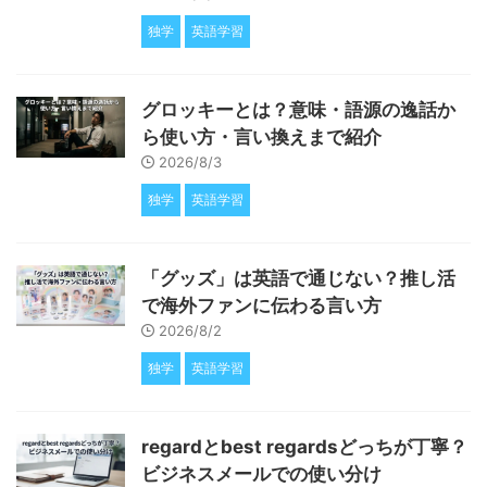
独学
英語学習
グロッキーとは？意味・語源の逸話か
ら使い方・言い換えまで紹介
2026/8/3
独学
英語学習
「グッズ」は英語で通じない？推し活
で海外ファンに伝わる言い方
2026/8/2
独学
英語学習
regardとbest regardsどっちが丁寧？
ビジネスメールでの使い分け