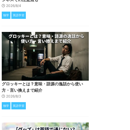
2026/8/4
独学
英語学習
グロッキーとは？意味・語源の逸話から使い
方・言い換えまで紹介
2026/8/3
独学
英語学習