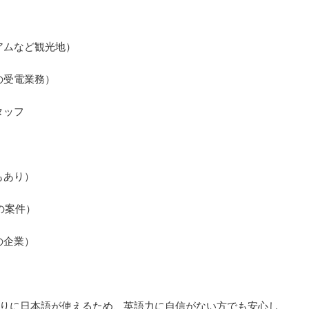
アムなど観光地）
の受電業務）
タッフ
もあり）
の案件）
の企業）
りに日本語が使えるため、英語力に自信がない方でも安心し