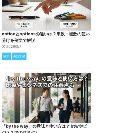
optionとoptionsの違いは？単数・複数の使い
分けを例文で解説
2026/8/7
独学
英語学習
「by the way」の意味と使い方は？ btwやビ
ジネスでの注意点も