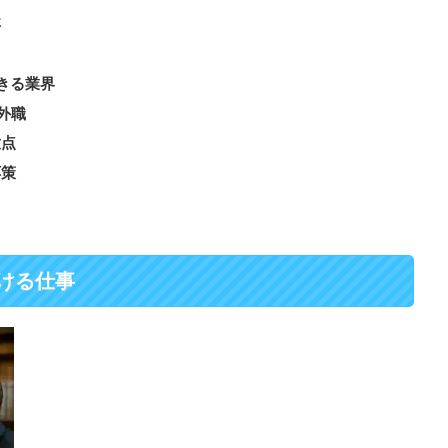
事
ツ
きる業界
外職
意点
応策
ける仕事