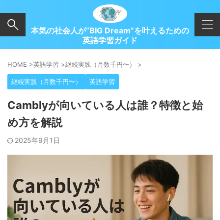
本気の社会人が“BIG Dream”を叶えるための
英語学習ガイド
HOME
>
英語学習
>
継続実践（月数千円〜）
>
継続実践（月数千円〜）
英語学習
Camblyが向いている人は誰？特徴と始
め方を解説
2025年9月1日