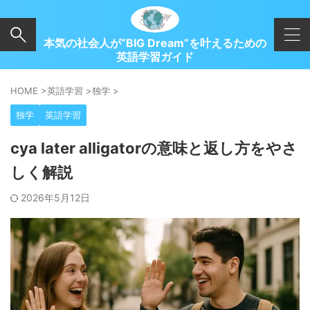
本気の社会人が“BIG Dream”を叶えるための
英語学習ガイド
HOME
>
英語学習
>
独学
>
独学
英語学習
cya later alligatorの意味と返し方をやさ
しく解説
2026年5月12日